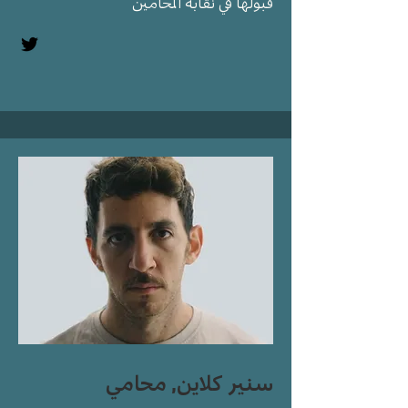
قبولها في نقابة المحامين
سنير كلاين, محامي