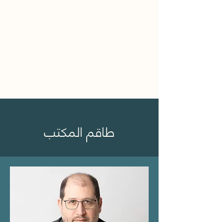
מיכאל ספרד | משרד עריכת דין
ميخائيل سفارد | مكتب محا
ماة
MIC
HAEL SFARD | LAW OFFICE
طاقم المكتب