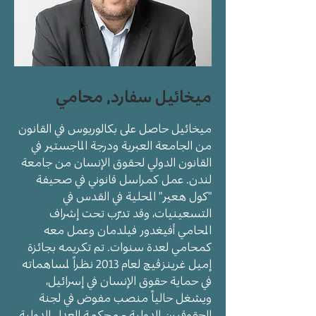
ميخائيل سفارد, محامي
ميخائيل حاصل على بكالوريوس في القانون
من الجامعة العبرية ودرجة الماجستير في
القانون الدولي لحقوق الإنسان من جامعة
لندن. عمل كمراسل قانوني في صحيفة
"كول هعير" المحلية في القدس في
التسعينيات، وقد تدرّب تحت إشراف
المحامي أفيغدور فيلدمان وعمل معه
كمحامي لعدة سنوات. تم تكريمه بجائزة
إميل غرينزڤيچ لعام 2013 نظراً لمساهماته
في حماية حقوق الإنسان في إسرائيل،
ويشغل حالياً منصب مفوض في لجنة
الحقوقيين الدولية - محكمة العدل الدولية.