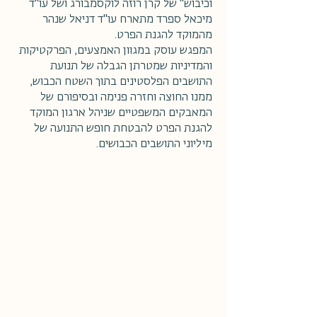
וכיבוש" של קרן רוזה לוקסמבורג ושל עו"ד
מיכאל ספרד מתארח עו"ד דניאל שנהר
מהמוקד להגנת הפרט.
המפגש עוסק במגוון האמצעים, הפרקטיקות
והמדיניות שמטרתן הגבלה של תנועת
התושבים הפלסטינים בתוך השטח הכבוש,
ממנו החוצה וחזרה פנימה ובסיפורם של
המאבקים המשפטיים שניהל ארגון המוקד
להגנת הפרט להבטחת חופש התנועה של
מיליוני התושבים הכבושים.