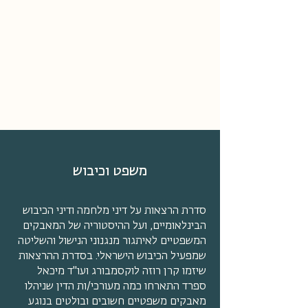
מיכאל ספרד | משרד עריכת דין
ميخائيل سفارد | مكتب محاماة
MICHAEL SFARD | LAW OFFICE
משפט וכיבוש
סדרת הרצאות על דיני מלחמה ודיני הכיבוש
הבינלאומיים, ועל ההיסטוריה של המאבקים
המשפטיים לאיתגור מנגנוני הנישול והשליטה
שמפעיל הכיבוש הישראלי. בסדרת ההרצאות
שיזמו קרן רוזה לוקסמבורג ועו"ד מיכאל
ספרד התארחו כמה מעורכי/ות הדין שניהלו
מאבקים משפטיים חשובים ובולטים בנוגע